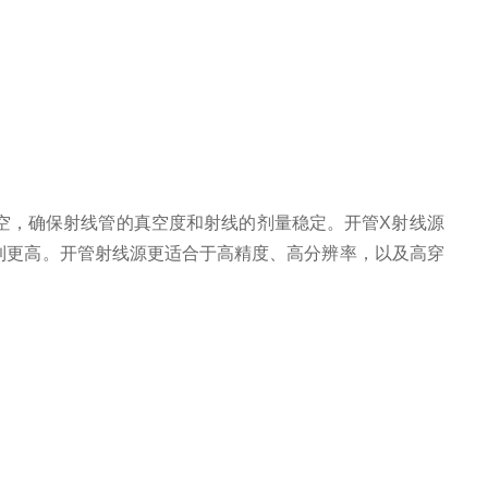
空，确保射线管的真空度和射线的
剂
量稳定。开管X射线源
到更高
。开管射线源更适合于高精度
、
高分辨率
，
以及高穿