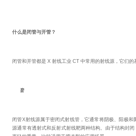
什么是闭管与开管？
闭管和开管都是 X 射线工业 CT 中常用的射线源，它们
l
闭管
闭管X射线源属于
密闭
式射线管，它通常将阴极、阳极和
源
通常有透射式和反射式射线靶两种
结构。
由于结构封闭