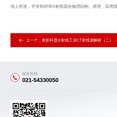
综上所述，开管和闭管X射线源在物理结构、原理、应用
上一个：
奥影科普|X射线工业CT射线源解析（二）：
服务热线
021-54330050