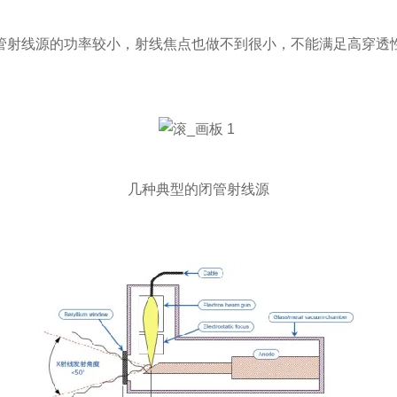
管射线源的功率
较小
，射线焦点
也做不到
很小，
不能满足高
穿透
几种典型的闭管射线源