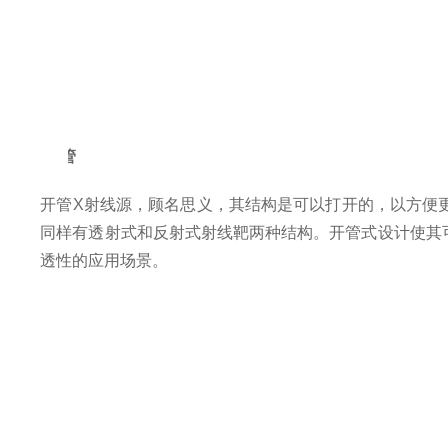
l
开管
开管X射线源，顾名思义，其结构
是可以打开的，以方便
同样
有透射式和反射式射线靶
两种结构
。开管式设计使其
透性的应用
场景
。