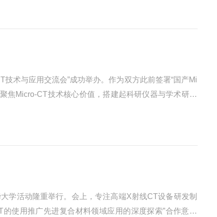
-CT技术与应用交流会”成功举办。作为双方此前签署“国产Mi
焦Micro-CT技术核心价值，搭建起科研仪器与学术研究
新发展交流会暨松江区中山科学仪器产业集群走进东华大
东华大学活动隆重举行。会上，专注高端X射线CT设备研发制
o-CT的使用推广先进复合材料领域应用的深度探索”合作意向