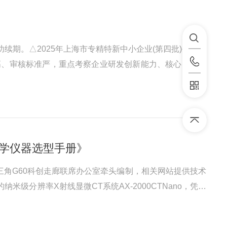
功续期。△2025年上海市专精特新中小企业(第四批)公示名
高、审核标准严，重点考察企业研发创新能力、核心自主知
要标志。此次顺利通过复审，是对奥影长期深耕工业CT检
科学仪器选型手册》
长三角G60科创走廊联席办公室牵头编制，相关网站提供技术
级分辨率X射线显微CT系统AX-2000CTNano，凭借
获得了长三角区域创新体系的高度肯定，也为国产高端科学