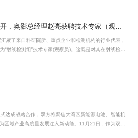
喜讯！恭喜全国无损检测标准化技术委员会第九届第一次全体会议成功召开，奥影总经理赵亮获聘技术专家（观察员）
。会议汇聚了来自科研院所、重点企业和检测机构的行业代表，
“射线检测组”技术专家(观察员)。这既是对其在射线检测
国无损检测标准化技术委员会是我国无损检测领域国家标准
”)正式达成战略合作，双方将聚焦大湾区新能源电池、智能机
为区域产业高质量发展注入新动能。11月21日，作为双方
解、案例演示与实操观摩，直观呈现了X射线工业CT在无损