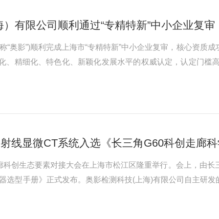
）有限公司顺利通过“专精特新”中小企业复审
简称“奥影”)顺利完成上海市“专精特新”中小企业复审，核心资质成
业化、精细化、特色化、新颖化发展水平的权威认定，认定门槛
深耕度及可持续发展能力，是衡量企业科创实力与发展潜力的重
产品与服务...
射线显微CT系统入选《长三角G60科创走廊
科创走廊科创生态要素对接大会在上海市松江区隆重举行。会上，由
器选型手册》正式发布。奥影检测科技(上海)有限公司自主研发的纳米
替代价值成功入选，标志着奥影在高端工业CT领域的技术实力
..