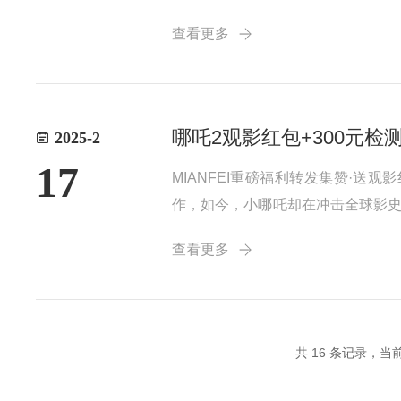
书，标志着国产高端科学仪器与头
查看更多
的骨干企业之一，奥影自成立以来，始
哪吒2观影红包+300元
2025-2
17
MIANFEI重磅福利转发集赞·
作，如今，小哪吒却在冲击全球影史
特推出观影福利。转发本篇推文集赞
查看更多
让技术与品质齐飞！活动一转发集赞，
共 16 条记录，当前