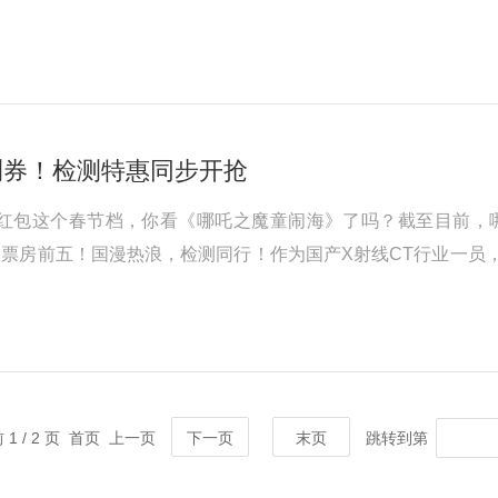
部高校科研力量实现精准对接，为后续技术协同与产业应用奠定
终专...
检测券！检测特惠同步开抢
送观影红包这个春节档，你看《哪吒之魔童闹海》了吗？截至目前，
票房前五！国漫热浪，检测同行！作为国产X射线CT行业一员
，即可有机会赢取40元《哪吒2》观影红包和300元CT检测
《哪吒2》观影红...
 1 / 2 页 首页 上一页
下一页
末页
跳转到第