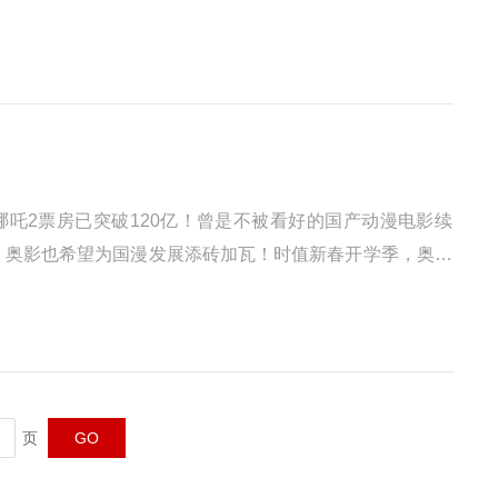
基础。铆定国产仪器突破作为松江区中山科学仪器产业集群
哪吒2票房已突破120亿！曾是不被看好的国产动漫电影续
，奥影也希望为国漫发展添砖加瓦！时值新春开学季，奥影
抵扣券，更有检测服务特惠活动，助力高校科研、企业质控，
页