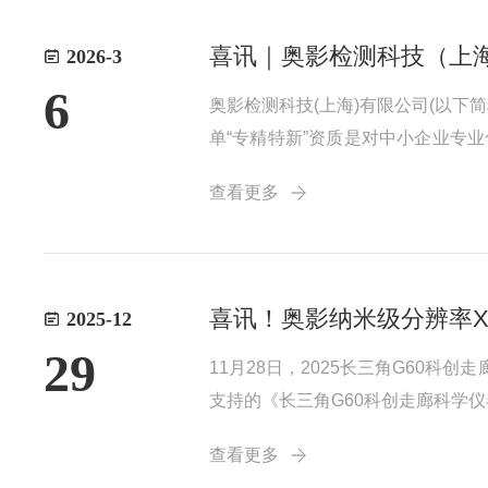
喜讯｜奥影检测科技（上海
2026-3
6
奥影检测科技(上海)有限公司(以下
单“专精特新”资质是对中小企业专
识产权、主营业务竞争力、细分领域
查看更多
测领域、坚持技术自主创新、持续提升
喜讯！奥影纳米级分辨率X
2025-12
29
11月28日，2025长三角G60
支持的《长三角G60科创走廊科学仪
其卓越的微观成像能力与显著的国产
查看更多
仪器赋能世界级产业集群建设提供了又.